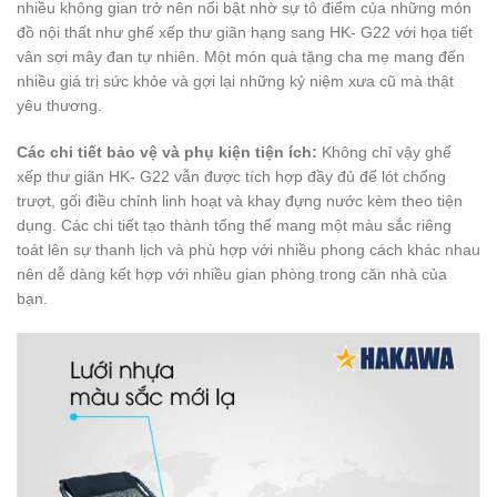
nhiều không gian trở nên nổi bật nhờ sự tô điểm của những món
đồ nội thất như ghế xếp thư giãn hạng sang HK- G22 với họa tiết
vân sợi mây đan tự nhiên. Một món quà tặng cha mẹ mang đến
nhiều giá trị sức khỏe và gợi lại những kỷ niệm xưa cũ mà thật
yêu thương.
Các chi tiết bảo vệ và phụ kiện tiện ích:
Không chỉ vậy ghế
xếp thư giãn HK- G22 vẫn được tích hợp đầy đủ đế lót chống
trượt, gối điều chỉnh linh hoạt và khay đựng nước kèm theo tiện
dụng. Các chi tiết tạo thành tổng thể mang một màu sắc riêng
toát lên sự thanh lịch và phù hợp với nhiều phong cách khác nhau
nên dễ dàng kết hợp với nhiều gian phòng trong căn nhà của
bạn.