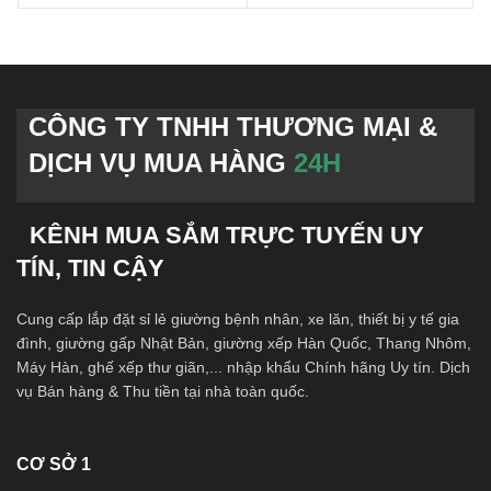
CÔNG TY TNHH THƯƠNG MẠI &
DỊCH VỤ MUA HÀNG
24H
KÊNH MUA SẮM TRỰC TUYẾN UY
TÍN, TIN CẬY
Cung cấp lắp đặt sỉ lẻ giường bệnh nhân, xe lăn, thiết bị y tế gia
đình, giường gấp Nhật Bản, giường xếp Hàn Quốc, Thang Nhôm,
Máy Hàn, ghế xếp thư giãn,... nhập khẩu Chính hãng Uy tín. Dịch
vụ Bán hàng & Thu tiền tại nhà toàn quốc.
CƠ SỞ 1