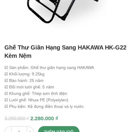
Ghế Thư Giãn Hạng Sang HAKAWA HK-G22
Kèm Nệm
☑️ Sản phẩm: Ghế thư giãn hạng sang HAKAWA
☑️ Khối lượng: 9.25kg
☑️ Bảo hành: 25 năm
☑️ Đổi mới lưới ghế: 5 năm
☑️ Khung ghế: Thép sơn tĩnh điện
☑️ Lưới ghế: Nhựa PE (Polyetylen)
☑️ Phụ kiện: Kệ đựng điện thoại và ly nước
2.280.000
₫
3.200.000
₫
Quantity