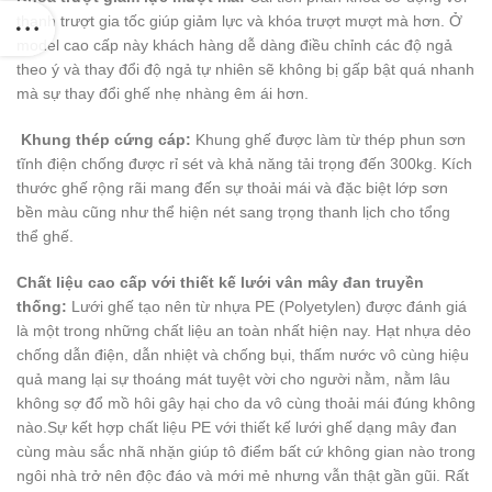
thanh trượt gia tốc giúp giảm lực và khóa trượt mượt mà hơn. Ở
model cao cấp này khách hàng dễ dàng điều chỉnh các độ ngả
theo ý và thay đổi độ ngả tự nhiên sẽ không bị gấp bật quá nhanh
mà sự thay đổi ghế nhẹ nhàng êm ái hơn.
Khung thép cứng cáp:
Khung ghế được làm từ thép phun sơn
tĩnh điện chống được rỉ sét và khả năng tải trọng đến 300kg. Kích
thước ghế rộng rãi mang đến sự thoải mái và đặc biệt lớp sơn
bền màu cũng như thể hiện nét sang trọng thanh lịch cho tổng
thể ghế.
Chất liệu cao cấp với thiết kế lưới vân mây đan truyền
thống:
Lưới ghế tạo nên từ nhựa PE (Polyetylen) được đánh giá
là một trong những chất liệu an toàn nhất hiện nay. Hạt nhựa dẻo
chống dẫn điện, dẫn nhiệt và chống bụi, thấm nước vô cùng hiệu
quả mang lại sự thoáng mát tuyệt vời cho người nằm, nằm lâu
không sợ đổ mồ hôi gây hại cho da vô cùng thoải mái đúng không
nào.Sự kết hợp chất liệu PE với thiết kế lưới ghế dạng mây đan
cùng màu sắc nhã nhặn giúp tô điểm bất cứ không gian nào trong
ngôi nhà trở nên độc đáo và mới mẻ nhưng vẫn thật gần gũi. Rất