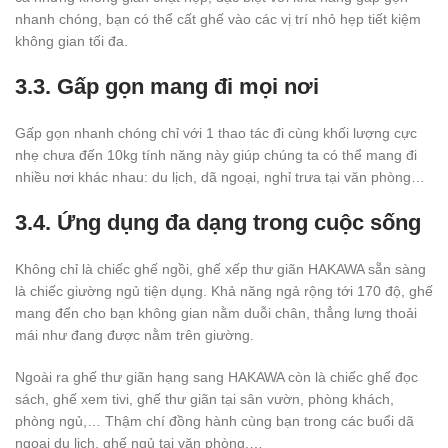
nhanh chóng, bạn có thể cất ghế vào các vị trí nhỏ hẹp tiết kiệm
không gian tối đa.
3.3. Gấp gọn mang đi mọi nơi
Gấp gọn nhanh chóng chỉ với 1 thao tác đi cùng khối lượng cực
nhẹ chưa đến 10kg tính năng này giúp chúng ta có thể mang đi
nhiều nơi khác nhau: du lịch, dã ngoại, nghỉ trưa tại văn phòng…
3.4. Ứng dụng đa dạng trong cuộc sống
Không chỉ là chiếc ghế ngồi, ghế xếp thư giãn HAKAWA sẵn sàng
là chiếc giường ngủ tiện dụng. Khả năng ngả rộng tới 170 độ, ghế
mang đến cho bạn không gian nằm duỗi chân, thẳng lưng thoải
mái như đang được nằm trên giường.
Ngoài ra ghế thư giãn hạng sang HAKAWA còn là chiếc ghế đọc
sách, ghế xem tivi, ghế thư giãn tại sân vườn, phòng khách,
phòng ngủ,… Thậm chí đồng hành cùng bạn trong các buổi dã
ngoại du lịch, ghế ngủ tại văn phòng,…