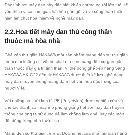
Đặc tính sợi mây đan này đặc biệt khiến những người lớn tuổi sẽ
yêu thích vì có cảm giác hài hòa gần gũi và vô cùng thân thiện
hiện lên chút hoài niệm về nghề mây đan.
2.2.Họa tiết mây đan thủ công thân
thuộc mà hòa nhã
Ghế xếp thư giãn HAKAWA một sản phẩm mang đến sự thư giãn
thoải mái không chỉ về thể chất mà còn mang đến sự gần gũi
thân thuộc đầy giá trị tinh thần. Vi thế dòng ghế xếp hạng Sang
HAKAWA HK-G22 đến từ HAKAWA được thiết kế lưới ghế dạng
mây đan truyền thống mang đậm nét văn hóa đặc trưng của
người Việt.
Với những sợi lưới làm từ PE (Polyetylen) được nghiên cứu và
chế tác thành sợi mây mô phỏng giống hệt sợi mây đan truyền
thống cha ông ta sử dụng để làm chõng làm ghế, hay các món
đồ dùng trong nhà trước kia.
Mang đến sự thư giãn, êm ái: Đường nét của ghế thư giãn hạng