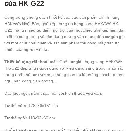
của HK-G22
Cũng trong phong cách thiết kế của các sản phẩm chính hãng
HAKAWA Nhật Bản, ghế xếp thư giãn hạng sang HAKAWA HK-
G22 mang nhiều ưu điểm nổi trội của một chiếc ghế xếp hiện đại,
thiết kế sang trọng và tiện dụng nhưng vẫn mang đến sự gần gũi
với một chút hoài niệm về sác sản phẩm thủ công mây đan tự
nhiên của người Việt ta.
Thiết kế rộng rãi thoải mái:
Ghế thư giãn hạng sang HAKAWA
HK-G22 đáp ứng người dùng với kiểu dáng sang trọng, màu sắc
trang nhã phù hợp với mọi không gian dù là phòng khách, phòng
ngủ, ban công, văn phòng,…
Đặc biệt ngồi, nằm thoải mái với kích thước vừa vặn:
Tư thế nằm: 178x86x151 cm
Tư thế ngồi: 113x92x66 cm
Khóa trượt giảm lực mượt mà:
Cải tiến phần khóa cơ động với