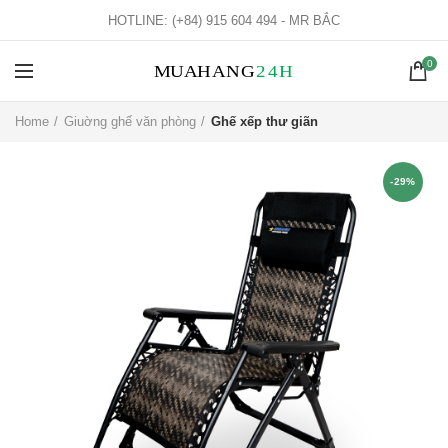
HOTLINE: (+84) 915 604 494 - MR BẮC
0
Home
Giuờng ghế văn phòng
Ghế xếp thư giãn
-29%