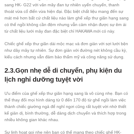
sang HK- G22 với vân mây đan tự nhiên uyển chuyển, thanh
thoát vừa cổ điển vừa hiện đại. Đặc biệt chất liệu mang đến sự
mát mẻ hơn bất cứ chất liệu nào làm ghế xếp thư giãn hạng sang
có thể ngồi không cần đệm nhưng vẫn cảm nhận được sự êm ái
từ chất liệu lưới mây đan đặc biệt chỉ HAKAWA mới có này.
Chiếc ghế xếp thư giãn dài mộc mạc và đơn giản với sợi lưới bện
như dây mây tự nhiên. Sự đơn giản với đường nét không cầu kỳ,
kiểu cách nhưng vẫn đảm bảo thẩm mỹ và công năng sử dụng.
2.3.Gọn nhẹ dễ di chuyển, phụ kiện du
lịch nghỉ dưỡng tuyệt vời
Ưu điểm của ghế xếp thư giãn hạng sang là vô cùng nhẹ. Bạn có
thể thay đổi mọi hình dáng từ 0 đến 170 độ từ ghế ngồi làm việc
thành chiếc giường ngả để nghỉ ngơi cũng rất tuyệt vời nhờ thiết
kế giản dị, bình thường, dễ dàng dịch chuyển và thích hợp trong
nhiều không gian khác nhau.
Sự linh hoạt gọi nhẹ nên bạn có thể mang theo chiếc ghế HK-