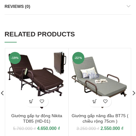
REVIEWS (0)
RELATED PRODUCTS
-19%
-22%
Giường gấp tự động Nikita
Giường gấp nâng đầu BT75 (
TD85 (HD-01)
chiều rộng 75cm )
4.650.000
₫
2.550.000
₫
5.760.000
₫
3.250.000
₫