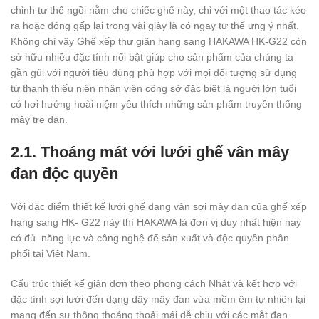
chỉnh tư thế ngồi nằm cho chiếc ghế này, chỉ với một thao tác kéo
ra hoặc đóng gấp lại trong vài giây là có ngay tư thế ưng ý nhất.
Không chỉ vậy Ghế xếp thư giãn hạng sang HAKAWA HK-G22 còn
sở hữu nhiều đặc tính nổi bật giúp cho sản phẩm của chúng ta
gần gũi với người tiêu dùng phù hợp với mọi đối tượng sử dụng
từ thanh thiếu niên nhân viên công sở đặc biệt là người lớn tuổi
có hơi hướng hoài niệm yêu thích những sản phẩm truyền thống
mây tre đan.
2.1. Thoáng mát với lưới ghế vân mây
đan độc quyền
Với đặc điểm thiết kế lưới ghế dạng vân sợi mây đan của ghế xếp
hạng sang HK- G22 này thì HAKAWA là đơn vị duy nhất hiện nay
có đủ năng lực và công nghệ để sản xuất và độc quyền phân
phối tại Việt Nam.
Cấu trúc thiết kế giản đơn theo phong cách Nhật và kết hợp với
đặc tính sợi lưới đến dạng dây mây đan vừa mềm êm tự nhiên lại
mang đến sự thông thoáng thoải mái dễ chịu với các mắt đan.