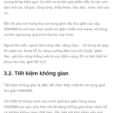
xương khớp hiệu quả. Cụ thể nó có thể góp phần đẩy lùi các cơn
đau mỏi vai, cổ gáy, sống lưng, thấp khớp, đau đầu, nhức mỏi các
cơ,…
Đối với phụ nữ mang thai sử dụng ghế xếp thư giãn cao cấp
HAKAWA là một lựa chọn tuyệt vời giảm thiểu tình trạng sút hông
và khó ngủ trong quá trình thai kỳ của mình.
Người lớn tuổi, người làm công việc nặng nhọc,.. sử dụng sẽ giúp
thư giãn cơ, khớp hỗ trợ tăng cường điều hòa khí huyết. giảm
đau, giải tỏa căng thẳng mệt từ các điểm nâng đỡ cơ thể thiết kế
khoa học trên ghế HK-G22.
3.2. Tiết kiệm không gian
Tiết kiệm không gian là điều dễ nhận thấy nhất khi sử dụng ghế
thư giãn HAKAWA.
Với thiết kế thông minh của mình ghế thư giãn hạng sang
HAKAWA cực gọn phù hợp với đa dạng không gian khác nhau kể
cả những không gian chật hẹp, đặc biệt với khả năng gấp gọn