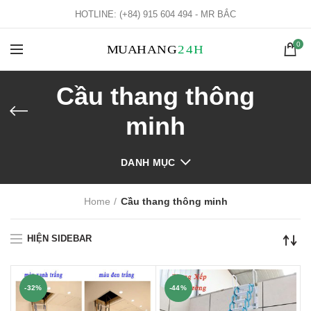
HOTLINE: (+84) 915 604 494 - MR BẮC
0
Cầu thang thông
minh
DANH MỤC
Home
Cầu thang thông minh
HIỆN SIDEBAR
-32%
-44%