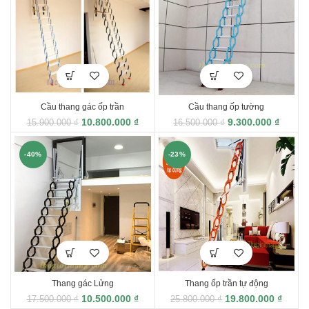
Cầu thang gác ốp trần
Cầu thang ốp tường
10.800.000
₫
9.300.000
₫
15.900.000
₫
16.500.000
₫
-40%
-23%
Thang gác Lửng
Thang ốp trần tự động
10.500.000
₫
19.800.000
₫
17.500.000
₫
25.800.000
₫