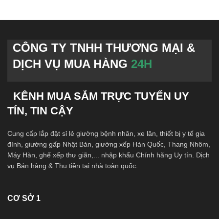
CÔNG TY TNHH THƯƠNG MẠI &
DỊCH VỤ MUA HÀNG
24H
KÊNH MUA SẮM TRỰC TUYẾN UY
TÍN, TIN CẬY
Cung cấp lắp đặt sỉ lẻ giường bệnh nhân, xe lăn, thiết bị y tế gia
đình, giường gấp Nhật Bản, giường xếp Hàn Quốc, Thang Nhôm,
Máy Hàn, ghế xếp thư giãn,... nhập khẩu Chính hãng Uy tín. Dịch
vụ Bán hàng & Thu tiền tại nhà toàn quốc.
CƠ SỞ 1