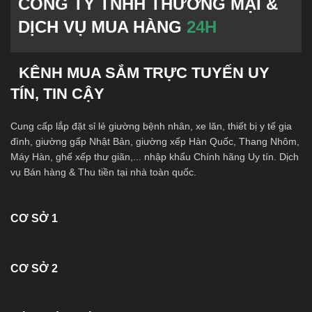
CÔNG TY TNHH THƯƠNG MẠI &
DỊCH VỤ MUA HÀNG
24H
KÊNH MUA SẮM TRỰC TUYẾN UY
TÍN, TIN CẬY
Cung cấp lắp đặt sỉ lẻ giường bệnh nhân, xe lăn, thiết bị y tế gia
đình, giường gấp Nhật Bản, giường xếp Hàn Quốc, Thang Nhôm,
Máy Hàn, ghế xếp thư giãn,... nhập khẩu Chính hãng Uy tín. Dịch
vụ Bán hàng & Thu tiền tại nhà toàn quốc.
CƠ SỞ 1
CƠ SỞ 2