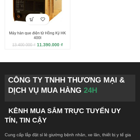
Máy hàn que điện tử Hồng Ký HK
400I
11.390.000
₫
13.400.000
₫
CÔNG TY TNHH THƯƠNG MẠI &
DỊCH VỤ MUA HÀNG
24H
KÊNH MUA SẮM TRỰC TUYẾN UY
TÍN, TIN CẬY
Cung cấp lắp đặt sỉ lẻ giường bệnh nhân, xe lăn, thiết bị y tế gia