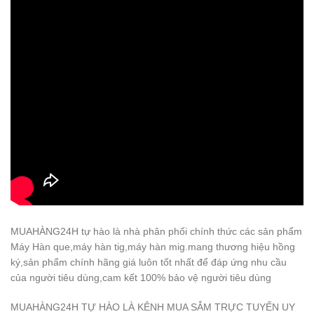
MUAHÀNG24H tự hào là nhà phân phối chính thức các sản phẩm
Máy Hàn que,máy hàn tig,máy hàn mig.mang thương hiệu hồng
ký,sản phẩm chính hãng giá luôn tốt nhất để đáp ứng nhu cầu
của người tiêu dùng,cam kết 100% bảo vệ người tiêu dùng
MUAHÀNG24H TỰ HÀO LÀ KÊNH MUA SẮM TRỰC TUYẾN UY