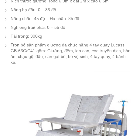
Kích thước giường: rộng 0.9m x dài 2m x cao 0.5m
Nâng hạ đầu: 0 – 85 độ
Nâng chân: 45 độ – Hạ chân: 85 độ
Nghiêng trái/ phải: 0 – 55 độ
Tải trọng: 300kg
Trọn bộ sản phẩm giường đa chức năng 4 tay quay Lucass
GB-63C/C41 gồm: Giường, đệm, lan can, cọc truyền dịch, bàn
ăn, chậu gội đầu, cần gạt bô, bô vệ sinh, 4 tay quay, 4 bánh
xe.