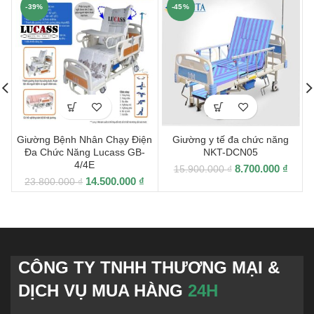
-39%
-45%
Giường Bệnh Nhân Chạy Điện
Giường y tế đa chức năng
G
Đa Chức Năng Lucass GB-
NKT-DCN05
4/4E
8.700.000
₫
15.900.000
₫
14.500.000
₫
23.800.000
₫
CÔNG TY TNHH THƯƠNG MẠI &
DỊCH VỤ MUA HÀNG
24H