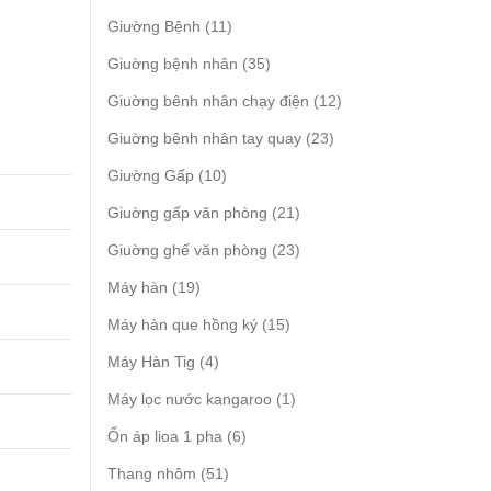
products
11
Giường Bệnh
11
products
35
Giuờng bệnh nhân
35
products
12
Giuờng bênh nhân chạy điện
12
products
23
Giuờng bênh nhân tay quay
23
products
10
Giường Gấp
10
products
21
Giuờng gấp văn phòng
21
products
23
Giuờng ghế văn phòng
23
products
19
Máy hàn
19
products
15
Máy hàn que hồng ký
15
products
4
Máy Hàn Tig
4
products
1
Máy lọc nước kangaroo
1
product
6
Ổn áp lioa 1 pha
6
products
51
Thang nhôm
51