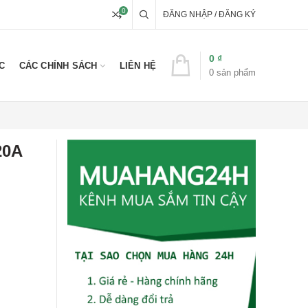
0
ĐĂNG NHẬP / ĐĂNG KÝ
0
₫
C
CÁC CHÍNH SÁCH
LIÊN HỆ
0
sản phẩm
20A