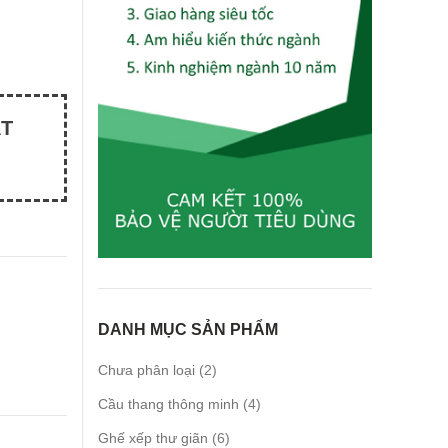
ẤT
DANH MỤC SẢN PHẨM
2
Chưa phân loại
2
products
4
Cầu thang thông minh
4
products
6
Ghế xếp thư giãn
6