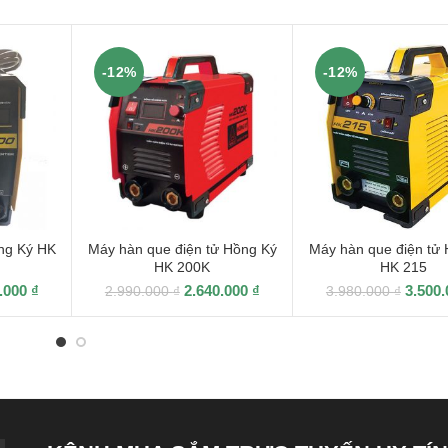
-12%
-12%
ng Ký HK
Máy hàn que điện tử Hồng Ký
Máy hàn que điện tử
HK 200K
HK 215
0.000
₫
2.640.000
₫
3.500
2.990.000
₫
3.980.000
₫