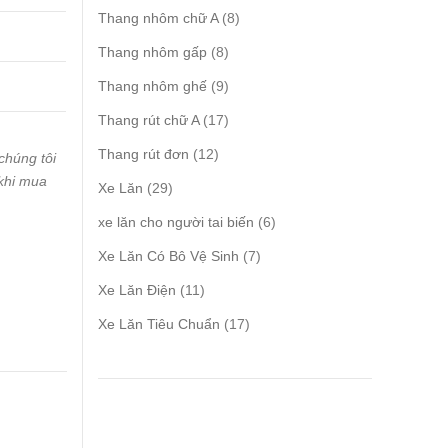
products
8
Thang nhôm chữ A
8
products
8
Thang nhôm gấp
8
products
9
Thang nhôm ghế
9
products
17
Thang rút chữ A
17
products
12
Thang rút đơn
12
chúng tôi
products
 khi mua
29
Xe Lăn
29
products
6
xe lăn cho người tai biến
6
products
7
Xe Lăn Có Bô Vệ Sinh
7
products
11
Xe Lăn Điện
11
products
17
Xe Lăn Tiêu Chuẩn
17
products