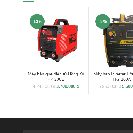
-13%
-8%
Máy hàn que điện tử Hồng Ký
Máy hàn Inverter Hồ
HK 200E
TIG 200A
3.700.000
₫
5.50
4.245.000
₫
5.950.000
₫