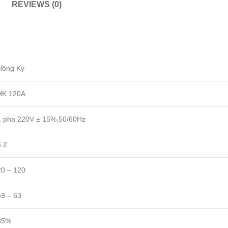
REVIEWS (0)
Hồng Ký
HK 120A
1 pha 220V ± 15%,50/60Hz
5.2
20 – 120
59 – 63
85%