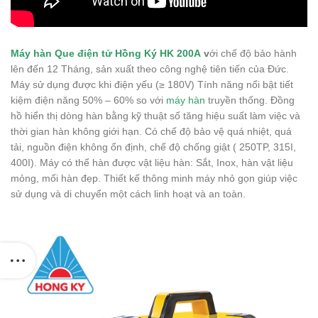
Máy hàn Que điện tử Hồng Ký HK 200A
v
ới chế độ bảo hành
lên đến 12 Tháng, sản xuất theo công nghệ tiên tiến của Đức.
Máy sử dụng được khi điện yếu (≥ 180V) Tính năng nổi bật tiết
kiệm điện năng 50% – 60% so với
máy hàn
truyền thống. Đồng
hồ hiển thị dòng hàn bằng kỹ thuật số tăng hiệu suất làm việc và
thời gian hàn không giới hạn. Có chế độ bảo vệ quá nhiệt, quá
tải, nguồn điện không ổn định, chế độ chống giật ( 250TP, 315I,
400I). Máy có thể hàn được vật liệu hàn: Sắt, Inox, hàn vật liệu
mỏng, mối hàn đẹp. Thiết kế thông minh máy nhỏ gọn giúp việc
sử dụng và di chuyển một cách linh hoạt và an toàn.