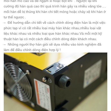
mối hàn mô cao và dễ ngậm xỉ hoặc bọt khí . Ngược lại khi
cường độ hàn quá cao thì quá trình hàn gây ra nhiều văng tóe , ,
mối hàn dễ bị thủng khi hàn chi tiết mỏng hoặc chảy xệ khi hàn ở
tư thế ngược .
– Để hướng dẫn chi tiết về cách chỉnh dòng điện hàn là một việc
phức tạp vì có rất nhiều loại máy hàn khác nhau,nhiều loại vật
liệu khác nhau và nhiều loại que hàn khác nhau.Và mỗi một kỹ
thuật hàn lại có một cách điều chỉnh dòng điện khách nhau.
– Những người thợ hàn giỏi sẽ dựa nhiều vào kinh nghiệm đã
làm để điều chỉnh dòng điện hợp lý !