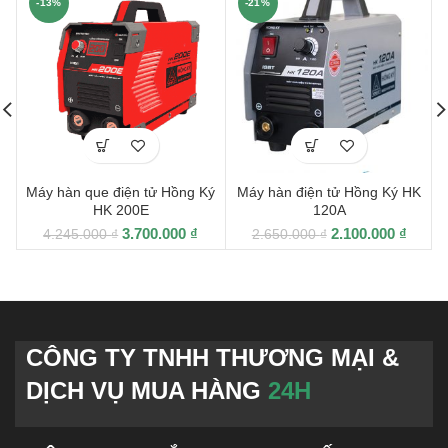
-13%
-21%
Máy hàn que điện tử Hồng Ký
Máy hàn điện tử Hồng Ký HK
HK 200E
120A
3.700.000
₫
2.100.000
₫
4.245.000
₫
2.650.000
₫
CÔNG TY TNHH THƯƠNG MẠI &
DỊCH VỤ MUA HÀNG
24H