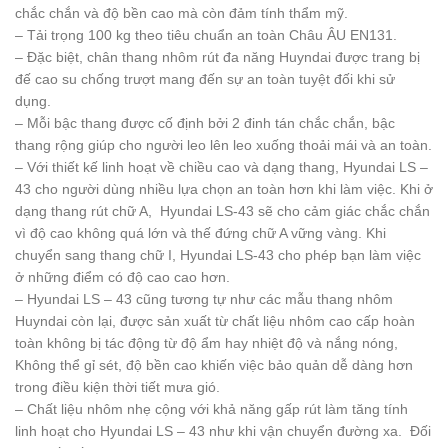
chắc chắn và độ bền cao mà còn đảm tính thẩm mỹ.
– Tải trọng 100 kg theo tiêu chuẩn an toàn Châu ÂU EN131.
– Đặc biệt, chân thang nhôm rút đa năng Huyndai được trang bị
đế cao su chống trượt mang đến sự an toàn tuyệt đối khi sử
dụng.
– Mỗi bậc thang được cố định bởi 2 đinh tán chắc chắn, bậc
thang rộng giúp cho người leo lên leo xuống thoải mái và an toàn.
– Với thiết kế linh hoạt về chiều cao và dạng thang, Hyundai LS –
43 cho người dùng nhiều lựa chọn an toàn hơn khi làm việc. Khi ở
dạng thang rút chữ A, Hyundai LS-43 sẽ cho cảm giác chắc chắn
vì độ cao không quá lớn và thế đứng chữ A vững vàng. Khi
chuyển sang thang chữ I, Hyundai LS-43 cho phép bạn làm việc
ở những điểm có độ cao cao hơn.
– Hyundai LS – 43 cũng tương tự như các mẫu thang nhôm
Huyndai còn lại, được sản xuất từ chất liệu nhôm cao cấp hoàn
toàn không bị tác động từ độ ẩm hay nhiệt độ và nắng nóng,
Không thể gỉ sét, độ bền cao khiến việc bảo quản dễ dàng hơn
trong điều kiện thời tiết mưa gió.
– Chất liệu nhôm nhẹ cộng với khả năng gấp rút làm tăng tính
linh hoạt cho Hyundai LS – 43 như khi vận chuyển đường xa. Đối