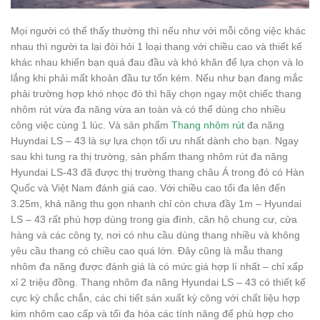
Mọi người có thể thấy thường thì nếu như với mỗi công việc khác
nhau thì người ta lại đòi hỏi 1 loại thang với chiều cao và thiết kế
khác nhau khiến bạn quá đau đầu và khó khăn để lựa chọn và lo
lắng khi phải mất khoản đầu tư tốn kém. Nếu như bạn đang mắc
phải trường hợp khó nhọc đó thì hãy chọn ngay một chiếc thang
nhôm rút vừa đa năng vừa an toàn và có thể dùng cho nhiều
công việc cùng 1 lúc. Và sản phẩm
Thang nhôm rút
đa năng
Huyndai LS – 43 là sự lựa chọn tối ưu nhất dành cho bạn. Ngay
sau khi tung ra thị trường, sản phẩm thang nhôm rút đa năng
Hyundai LS-43 đã được thị trường thang châu Á trong đó có Hàn
Quốc và Việt Nam đánh giá cao. Với chiều cao tối đa lên đến
3.25m, khả năng thu gọn nhanh chỉ còn chưa đầy 1m – Hyundai
LS – 43 rất phù hợp dùng trong gia đình, căn hộ chung cư, cửa
hàng và các công ty, nơi có nhu cầu dùng thang nhiều và không
yêu cầu thang có chiều cao quá lớn. Đây cũng là mẫu thang
nhôm đa năng được đánh giá là có mức giá hợp lí nhất – chỉ xấp
xỉ 2 triệu đồng. Thang nhôm đa năng Hyundai LS – 43 có thiết kế
cực kỳ chắc chắn, các chi tiết sản xuất kỳ công với chất liệu hợp
kim nhôm cao cấp và tối đa hóa các tính năng để phù hợp cho