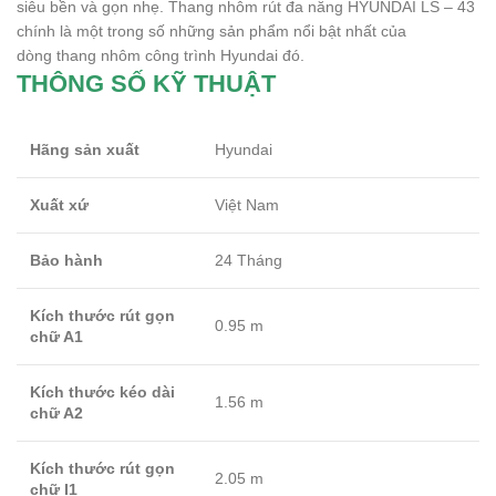
siêu bền và gọn nhẹ. Thang nhôm rút đa năng HYUNDAI LS – 43
chính là một trong số những sản phẩm nổi bật nhất của
dòng thang nhôm công trình Hyundai đó.
THÔNG SỐ KỸ THUẬT
Hãng sản xuất
Hyundai
Xuất xứ
Việt Nam
Bảo hành
24 Tháng
Kích thước rút gọn
0.95 m
chữ A1
Kích thước kéo dài
1.56 m
chữ A2
Kích thước rút gọn
2.05 m
chữ I1