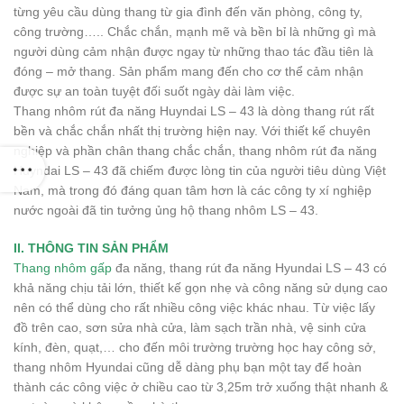
từng yêu cầu dùng thang từ gia đình đến văn phòng, công ty,
công trường….. Chắc chắn, mạnh mẽ và bền bỉ là những gì mà
người dùng cảm nhận được ngay từ những thao tác đầu tiên là
đóng – mở thang. Sản phẩm mang đến cho cơ thể cảm nhận
được sự an toàn tuyệt đối suốt ngày dài làm việc.
Thang nhôm rút đa năng Huyndai LS – 43 là dòng thang rút rất
bền và chắc chắn nhất thị trường hiện nay. Với thiết kế chuyên
nghiệp và phần chân thang chắc chắn, thang nhôm rút đa năng
Huyndai LS – 43 đã chiếm được lòng tin của người tiêu dùng Việt
Nam, mà trong đó đáng quan tâm hơn là các công ty xí nghiệp
nước ngoài đã tin tưởng ủng hộ thang nhôm LS – 43.
II. THÔNG TIN SẢN PHẨM
Thang nhôm gấp
đa năng, thang rút đa năng Hyundai LS – 43 có
khả năng chịu tải lớn, thiết kế gọn nhẹ và công năng sử dụng cao
nên có thể dùng cho rất nhiều công việc khác nhau. Từ việc lấy
đồ trên cao, sơn sửa nhà cửa, làm sạch trần nhà, vệ sinh cửa
kính, đèn, quạt,… cho đến môi trường trường học hay công sở,
thang nhôm Hyundai cũng dễ dàng phụ bạn một tay để hoàn
thành các công việc ở chiều cao từ 3,25m trở xuống thật nhanh &