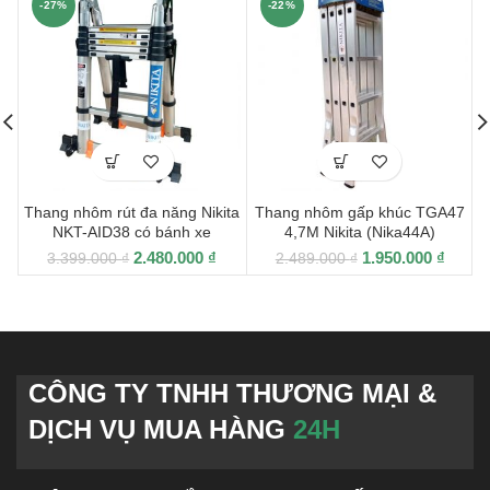
-27%
-22%
Thang nhôm rút đa năng Nikita
Thang nhôm gấp khúc TGA47
NKT-AID38 có bánh xe
4,7M Nikita (Nika44A)
2.480.000
₫
1.950.000
₫
3.399.000
₫
2.489.000
₫
CÔNG TY TNHH THƯƠNG MẠI &
DỊCH VỤ MUA HÀNG
24H