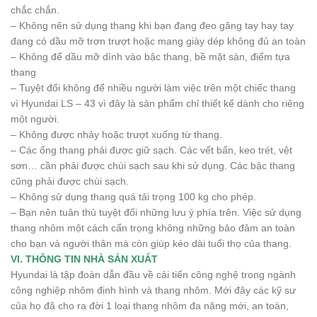
chắc chắn.
– Không nên sử dụng thang khi bạn đang đeo găng tay hay tay
đang có dầu mỡ trơn trượt hoặc mang giày dép không đủ an toàn
– Không để dầu mỡ dính vào bậc thang, bề mặt sàn, điểm tựa
thang
– Tuyệt đối không để nhiều người làm việc trên một chiếc thang
vì Hyundai LS – 43 vì đây là sản phẩm chỉ thiết kế dành cho riêng
một người.
– Không được nhảy hoặc trượt xuống từ thang.
– Các ống thang phải được giữ sạch. Các vết bẩn, keo trét, vệt
sơn… cần phải được chùi sạch sau khi sử dụng. Các bậc thang
cũng phải được chùi sạch.
– Không sử dụng thang quá tải trọng 100 kg cho phép.
– Bạn nên tuân thủ tuyệt đối những lưu ý phía trên. Việc sử dụng
thang nhôm một cách cẩn trọng không những bảo đảm an toàn
cho bạn và người thân mà còn giúp kéo dài tuổi thọ của thang.
VI. THÔNG TIN NHÀ SẢN XUẤT
Hyundai là tập đoàn dẫn đầu về cải tiến công nghệ trong ngành
công nghiệp nhôm định hình và thang nhôm. Mới đây các kỹ sư
của họ đã cho ra đời 1 loại thang nhôm đa năng mới, an toàn,