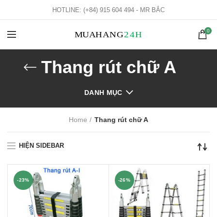
HOTLINE: (+84) 915 604 494 - MR BẮC
0
Thang rút chữ A
DANH MỤC
Home
Thang rút chữ A
HIỆN SIDEBAR
-23%
-26%