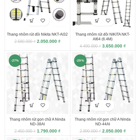
Thang nhôm rút đôi Nikita NKT-AI32
Thang nhôm rút đôi NIKITA NKT-
AI64 (6.4M)
2.050.000
₫
2.680.000
₫
3.650.000
₫
4.490.000
₫
-27%
-29%
Thang nhôm rút gọn chữ A Ninda
Thang nhôm rút gọn chữ A Ninda
ND-38AI
ND-44AI
1.790.000
₫
2.050.000
₫
2.450.000
₫
2.890.000
₫