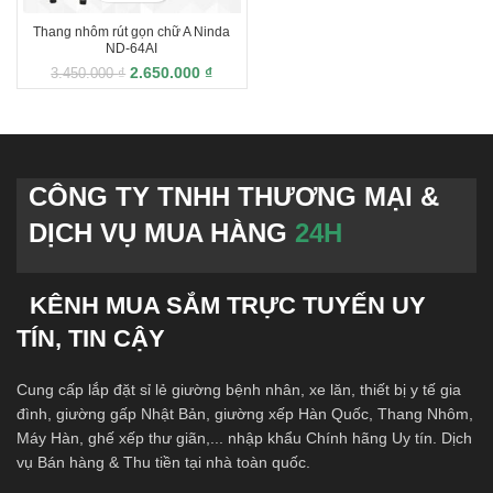
Thang nhôm rút gọn chữ A Ninda
ND-64AI
2.650.000
₫
3.450.000
₫
CÔNG TY TNHH THƯƠNG MẠI &
DỊCH VỤ MUA HÀNG
24H
KÊNH MUA SẮM TRỰC TUYẾN UY
TÍN, TIN CẬY
Cung cấp lắp đặt sỉ lẻ giường bệnh nhân, xe lăn, thiết bị y tế gia
đình, giường gấp Nhật Bản, giường xếp Hàn Quốc, Thang Nhôm,
Máy Hàn, ghế xếp thư giãn,... nhập khẩu Chính hãng Uy tín. Dịch
vụ Bán hàng & Thu tiền tại nhà toàn quốc.