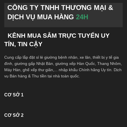
CÔNG TY TNHH THƯƠNG MẠI &
DỊCH VỤ MUA HÀNG
24H
KÊNH MUA SẮM TRỰC TUYẾN UY
TÍN, TIN CẬY
Cung cấp lắp đặt sỉ lẻ giường bệnh nhân, xe lăn, thiết bị y tế gia
đình, giường gấp Nhật Bản, giường xếp Hàn Quốc, Thang Nhôm,
Máy Hàn, ghế xếp thư giãn,... nhập khẩu Chính hãng Uy tín. Dịch
vụ Bán hàng & Thu tiền tại nhà toàn quốc.
CƠ SỞ 1
CƠ SỞ 2