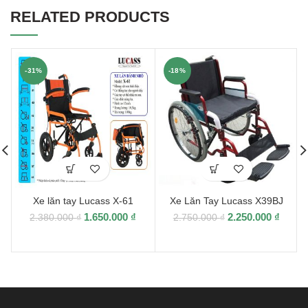
RELATED PRODUCTS
-31%
-18%
Xe lăn tay Lucass X-61
Xe Lăn Tay Lucass X39BJ
X
1.650.000
₫
2.250.000
₫
2.380.000
₫
2.750.000
₫