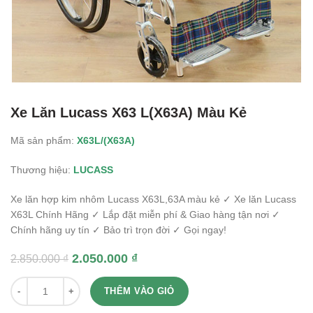
Xe Lăn Lucass X63 L(X63A) Màu Kẻ
Mã sản phẩm:
X63L/(X63A)
Thương hiệu:
LUCASS
Xe lăn hợp kim nhôm Lucass X63L,63A màu kẻ ✓ Xe lăn Lucass
X63L Chính Hãng ✓ Lắp đặt miễn phí & Giao hàng tận nơi ✓
Chính hãng uy tín ✓ Bảo trì trọn đời ✓ Gọi ngay!
2.050.000
₫
2.850.000
₫
Quantity
THÊM VÀO GIỎ