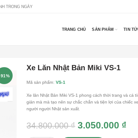
NH TRONG NGÀY
TRANG CHỦ
SẢN PHẨM
TIN TỨ
Xe Lăn Nhật Bản Miki VS-1
-91%
Mã sản phẩm:
VS-1
Xe lăn Nhật Bản Miki VS-1 phong cách thời trang và cá t
giản mà mà tạo nên sự chắc chắn và tiện lợi của chiếc x
người người Nhật sản xuất.
3.050.000
₫
34.800.000
₫