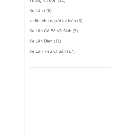
12
Thang rút đơn
12
products
29
Xe Lăn
29
products
6
xe lăn cho người tai biến
6
products
7
Xe Lăn Có Bô Vệ Sinh
7
products
11
Xe Lăn Điện
11
products
17
Xe Lăn Tiêu Chuẩn
17
products