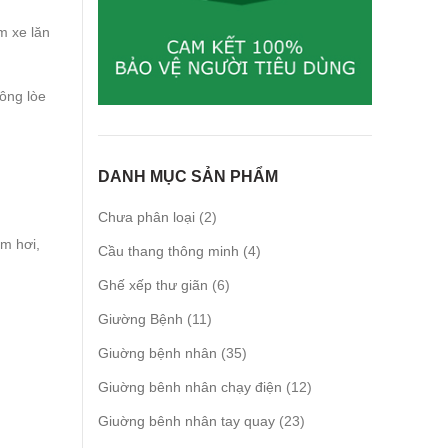
m xe lăn
hông lòe
DANH MỤC SẢN PHẨM
2
Chưa phân loại
2
products
ơm hơi,
4
Cầu thang thông minh
4
products
6
Ghế xếp thư giãn
6
products
11
Giường Bệnh
11
products
35
Giuờng bệnh nhân
35
products
12
Giuờng bênh nhân chạy điện
12
products
23
Giuờng bênh nhân tay quay
23
products