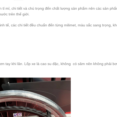
n tỉ mỉ, chi tiết và chú trọng đến chất lượng sản phẩm nên các sản phẩ
ước trên thế giới.
tinh tế, các chi tiết đều chuẩn đến từng milimet, màu sắc sang trọng, k
rơn tay khi lăn. Lốp xe là cao su đặc, không có săm nên không phải b