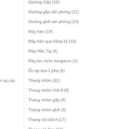
10
Giường Gấp
10
products
21
Giuờng gấp văn phòng
21
products
23
Giuờng ghế văn phòng
23
products
19
Máy hàn
19
products
15
Máy hàn que hồng ký
15
products
4
Máy Hàn Tig
4
products
1
Máy lọc nước kangaroo
1
product
6
Ổn áp lioa 1 pha
6
products
51
Thang nhôm
51
h tại các
products
8
Thang nhôm chữ A
8
products
8
Thang nhôm gấp
8
products
9
Thang nhôm ghế
9
products
17
Thang rút chữ A
17
products