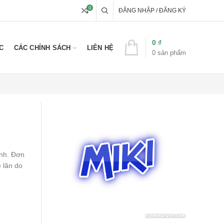
0
ĐĂNG NHẬP / ĐĂNG KÝ
0
₫
C
CÁC CHÍNH SÁCH
LIÊN HỆ
0
sản phẩm
ính. Đơn
e lăn do