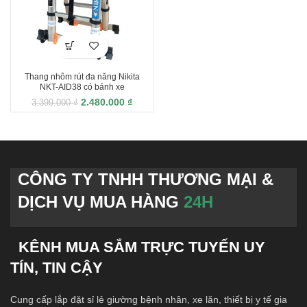
Thang nhôm rút đa năng Nikita
NKT-AID38 có bánh xe
2.480.000
₫
3.399.000
₫
CÔNG TY TNHH THƯƠNG MẠI &
DỊCH VỤ MUA HÀNG
24H
KÊNH MUA SẮM TRỰC TUYẾN UY
TÍN, TIN CẬY
Cung cấp lắp đặt sỉ lẻ giường bệnh nhân, xe lăn, thiết bị y tế gia