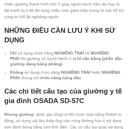
chiếc giường thành hình chữ V giúp người bệnh nằm lâu hay bị
liệt tránh bị tì đè lên lưng nhiều hơn giảm triệu trứng lở loét hỗ trợ
cùng tư thế lật nghiêng người.
NHỮNG ĐIỀU CẦN LƯU Ý KHI SỬ
DỤNG
Chỉ
sử dụng chức năng
NGHIÊNG TRÁI
và
NGHIÊNG
PHẢI
khi giường và người bệnh ở
vị trí cân bằng (phần đầu
giường đang bằng phẳng)
Không
sử dụng chức năng
NGHIÊNG TRÁI
hoặc
NGHIÊNG
PHẢI
chung với
chức năng nâng đầu
Các chi tiết cấu tạo của giường y tế
gia đình OSADA SD-57C
Khung giường:
được gia công cơ khí hoàn toàn bằng Robot tự
động, sử dụng vật liệu thép ống cán nóng đường hàn tỉ mỷ được
sơn đánh bóng bằng sơn tĩnh điện. Các cơ cấu tay quay sử dụng