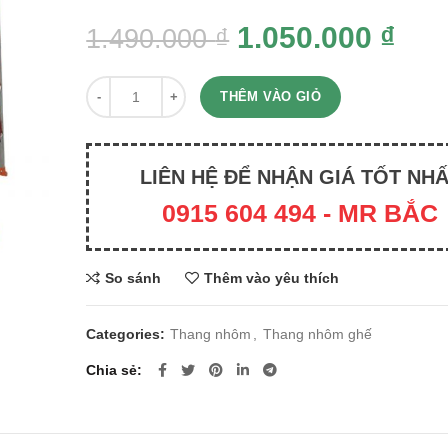
1.050.000
₫
1.490.000
₫
Quantity
THÊM VÀO GIỎ
LIÊN HỆ ĐỂ NHẬN GIÁ TỐT NH
0915 604 494 - MR BẮC
So sánh
Thêm vào yêu thích
Categories:
Thang nhôm
,
Thang nhôm ghế
Chia sẻ