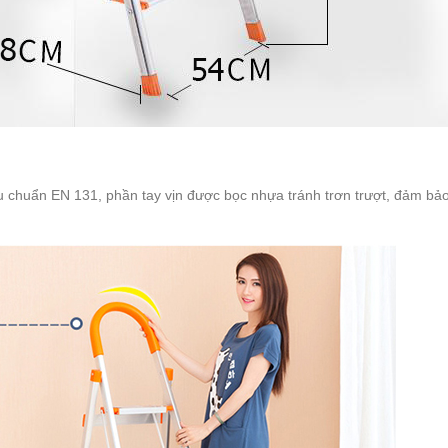
chuẩn EN 131, phần tay vịn được bọc nhựa tránh trơn trượt, đảm bảo