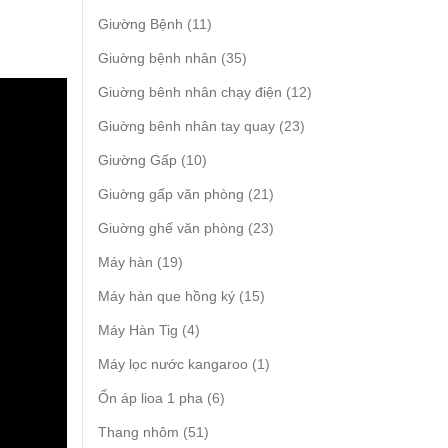
products
11
Giường Bệnh
11
products
35
Giuờng bệnh nhân
35
products
12
Giuờng bênh nhân chạy điện
12
products
23
Giuờng bênh nhân tay quay
23
products
10
Giường Gấp
10
products
21
Giuờng gấp văn phòng
21
products
23
Giuờng ghế văn phòng
23
products
19
Máy hàn
19
products
15
Máy hàn que hồng ký
15
products
4
Máy Hàn Tig
4
products
1
Máy lọc nước kangaroo
1
product
6
Ổn áp lioa 1 pha
6
products
51
Thang nhôm
51