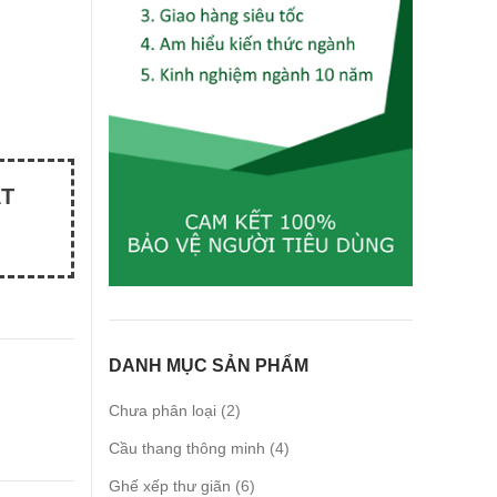
ẤT
DANH MỤC SẢN PHẨM
2
Chưa phân loại
2
products
4
Cầu thang thông minh
4
products
6
Ghế xếp thư giãn
6