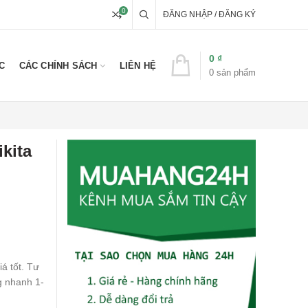
0
ĐĂNG NHẬP / ĐĂNG KÝ
0
₫
C
CÁC CHÍNH SÁCH
LIÊN HỆ
0
sản phẩm
kita
á tốt. Tư
g nhanh 1-