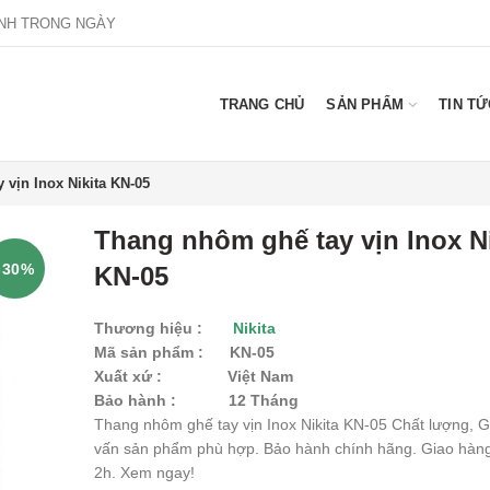
NH TRONG NGÀY
TRANG CHỦ
SẢN PHẨM
TIN TỨ
vịn Inox Nikita KN-05
Thang nhôm ghế tay vịn Inox Ni
-30%
KN-05
Thương hiệu :
Nikita
Mã sản phẩm :
KN-05
Xuất xứ :
Việt Nam
Bảo hành :
12 Tháng
Thang nhôm ghế tay vịn Inox Nikita KN-05 Chất lượng, Gi
vấn sản phẩm phù hợp. Bảo hành chính hãng. Giao hàn
2h. Xem ngay!