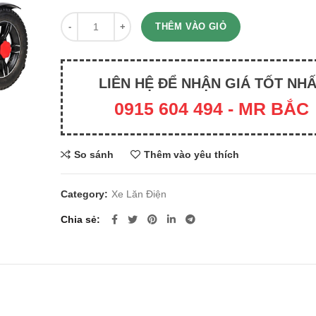
Quantity
THÊM VÀO GIỎ
LIÊN HỆ ĐỂ NHẬN GIÁ TỐT NH
0915 604 494 - MR BẮC
So sánh
Thêm vào yêu thích
Category:
Xe Lăn Điện
Chia sẻ