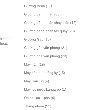
products
11
Giường Bệnh
11
products
35
Giuờng bệnh nhân
35
products
12
Giuờng bênh nhân chạy điện
12
products
23
Giuờng bênh nhân tay quay
23
products
ng công
10
Giường Gấp
10
hoạt.
products
21
Giuờng gấp văn phòng
21
products
23
Giuờng ghế văn phòng
23
products
19
Máy hàn
19
products
15
Máy hàn que hồng ký
15
products
4
Máy Hàn Tig
4
products
1
Máy lọc nước kangaroo
1
product
6
Ổn áp lioa 1 pha
6
products
51
Thang nhôm
51