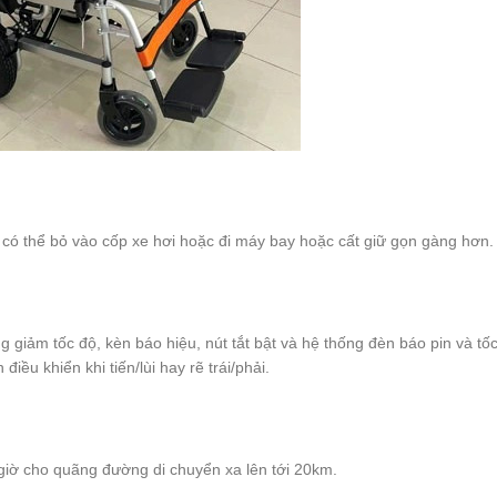
ó thể bỏ vào cốp xe hơi hoặc đi máy bay hoặc cất giữ gọn gàng hơn.
g giảm tốc độ, kèn báo hiệu, nút tắt bật và hệ thống đèn báo pin và tố
iều khiển khi tiến/lùi hay rẽ trái/phải.
 giờ cho quãng đường di chuyển xa lên tới 20km.