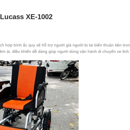
n Lucass XE-1002
h hợp bình ắc quy sẽ hỗ trợ người già người bị tai biến thuận tiện tro
êm ái, điều khiển dễ dàng giúp người dùng vận hành di chuyển xe linh 