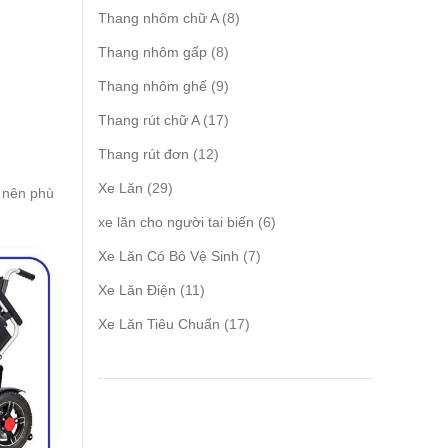
products
8
Thang nhôm chữ A
8
products
8
Thang nhôm gấp
8
products
9
Thang nhôm ghế
9
products
17
Thang rút chữ A
17
products
12
Thang rút đơn
12
products
29
Xe Lăn
29
g nên phù
products
6
xe lăn cho người tai biến
6
products
7
Xe Lăn Có Bô Vệ Sinh
7
products
11
Xe Lăn Điện
11
products
17
Xe Lăn Tiêu Chuẩn
17
products