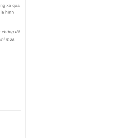
ờng xa qua
ịa hình
h chúng tôi
 khi mua