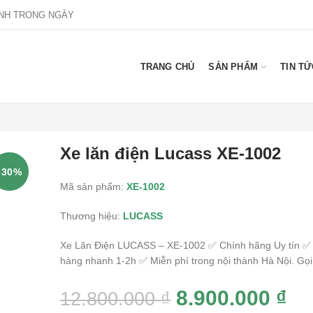
NH TRONG NGÀY
TRANG CHỦ
SẢN PHẨM
TIN TỨ
Xe lăn điện Lucass XE-1002
-30%
Mã sản phẩm:
XE-1002
Thương hiệu:
LUCASS
Xe Lăn Điện LUCASS – XE-1002 ✅ Chính hãng Uy tín ✅
hàng nhanh 1-2h ✅ Miễn phí trong nội thành Hà Nội. Gọi
8.900.000
₫
12.800.000
₫