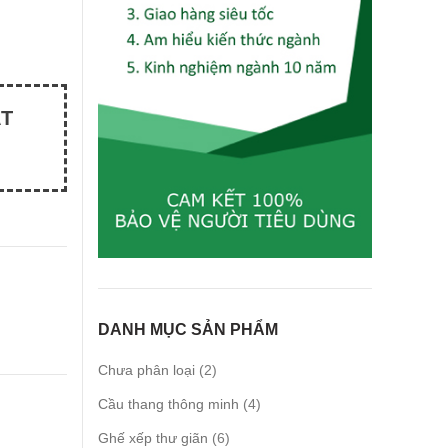
ẤT
DANH MỤC SẢN PHẨM
2
Chưa phân loại
2
products
4
Cầu thang thông minh
4
products
6
Ghế xếp thư giãn
6