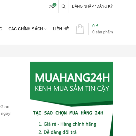
0
ĐĂNG NHẬP / ĐĂNG KÝ
0
₫
C
CÁC CHÍNH SÁCH
LIÊN HỆ
0
sản phẩm
 Giao
 ngay!