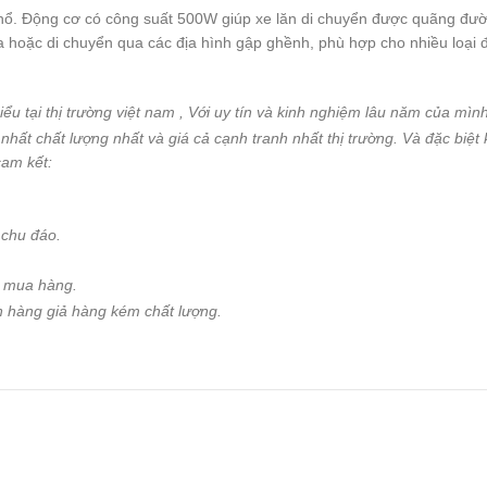
 nổ. Động cơ có công suất 500W giúp xe lăn di chuyển được quãng đư
 hoặc di chuyển qua các địa hình gập ghềnh, phù hợp cho nhiều loại đ
ểu tại thị trường việt nam , Với uy tín và kinh nghiệm lâu năm của mìn
ất chất lượng nhất và giá cả cạnh tranh nhất thị trường. Và đặc biệt
am kết:
 chu đáo.
y mua hàng.
n hàng giả hàng kém chất lượng.