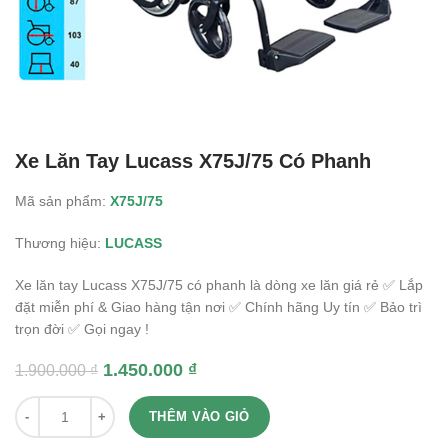
Xe Lăn Tay Lucass X75J/75 Có Phanh
Mã sản phẩm:
X75J/75
Thương hiệu:
LUCASS
Xe lăn tay Lucass X75J/75 có phanh là dòng xe lăn giá rẻ ✅ Lắp
đặt miễn phí & Giao hàng tận nơi ✅ Chính hãng Uy tín ✅ Bảo trì
trọn đời ✅ Gọi ngay !
1.450.000
₫
1.900.000
₫
Quantity
THÊM VÀO GIỎ