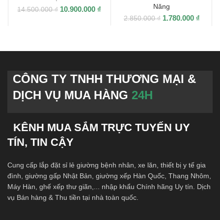
Năng
10.900.000
₫
14.500.000
₫
1.780.000
₫
2.850.000
₫
CÔNG TY TNHH THƯƠNG MẠI &
DỊCH VỤ MUA HÀNG
24H
KÊNH MUA SẮM TRỰC TUYẾN UY
TÍN, TIN CẬY
Cung cấp lắp đặt sỉ lẻ giường bệnh nhân, xe lăn, thiết bị y tế gia
đình, giường gấp Nhật Bản, giường xếp Hàn Quốc, Thang Nhôm,
Máy Hàn, ghế xếp thư giãn,... nhập khẩu Chính hãng Uy tín. Dịch
vụ Bán hàng & Thu tiền tại nhà toàn quốc.