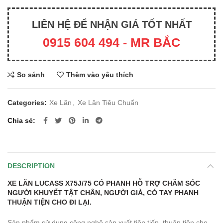
LIÊN HỆ ĐỂ NHẬN GIÁ TỐT NHẤT
0915 604 494 - MR BẮC
So sánh
Thêm vào yêu thích
Categories:
Xe Lăn
,
Xe Lăn Tiêu Chuẩn
Chia sẻ
DESCRIPTION
XE LĂN LUCASS X75J/75 CÓ PHANH
HỖ TRỢ CHĂM SÓC
NGƯỜI KHUYẾT TẬT CHÂN, NGƯỜI GIÀ, CÓ TAY PHANH
THUẬN TIỆN CHO ĐI LẠI.
Sản phẩm sử dụng công nghệ sản xuất tiên tiến, thuận tiện cho