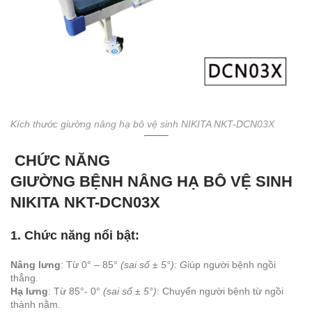
Kích thước giường nâng hạ bô vệ sinh NIKITA NKT-DCN03X
CHỨC NĂNG
GIƯỜNG BỆNH NÂNG HẠ BÔ VỆ SINH
NIKITA NKT-DCN03X
1. Chức năng nổi bật:
Nâng lưng
: Từ 0° – 85°
(sai số ± 5°): G
iúp người bệnh ngồi
thẳng.
Hạ
lưng
: Từ 85°- 0°
(sai số ± 5°)
: Chuyển người bệnh từ ngồi
thành nằm.