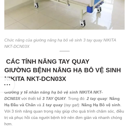
Chức năng của giường nâng hạ bô vệ sinh 3 tay quay NIKITA
NKT-DCN03X
CÁC TÍNH NĂNG TAY QUAY
GIƯỜNG BỆNH NÂNG HẠ BÔ VỆ SINH
NIKITA NKT-DCN03X
Giường y tế nhân nâng hạ bô vệ sinh NIKITA NKT-
DCN03X
với thiết kế
3 TAY QUAY
.
Trong đó:
2 tay quay
:
Nâng
Hạ Đầu và Chân
và
1 tay quay
(
tay gạt
):
Nâng Hạ Bô vệ sinh
.
Với 3 tính năng quan trọng này giúp cho quá trình chăm sóc, điều
trị và phục hồi của người bệnh trở nên đơn giản và nhanh chóng
hơn.