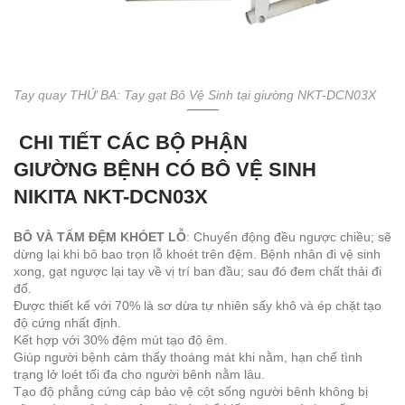
Tay quay THỨ BA: Tay gạt Bô Vệ Sinh tại giường NKT-DCN03X
CHI TIẾT CÁC BỘ PHẬN
GIƯỜNG BỆNH CÓ BÔ VỆ SINH
NIKITA NKT-DCN03X
BÔ VÀ TẤM ĐỆM KHÓET LỖ
: Chuyển động đều ngược chiều; sẽ
dừng lại khi bô bao trọn lỗ khoét trên đệm. Bệnh nhân đi vệ sinh
xong, gạt ngược lại tay về vị trí ban đầu; sau đó đem chất thải đi
đổ.
Được thiết kế với 70% là sơ dừa tự nhiên sấy khô và ép chặt tạo
độ cứng nhất định.
Kết hợp với 30% đệm mút tạo độ êm.
Giúp người bệnh cảm thấy thoáng mát khi nằm, hạn chế tình
trạng lở loét tối đa cho người bênh nằm lâu.
Tạo độ phẳng cứng cáp bảo vệ cột sống người bênh không bị