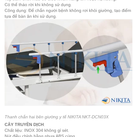
Có thể tháo rời khi không sử dụng.
Công dụng: Để chắn người bệnh không rơi khỏi giường, tạo điểm
tựa để bàn ăn khi sử dụng.
Thanh chắn hai bên giường y tế NIKITA NKT-DCN03X
CÂY TRUYỀN DỊCH
:
Chất liệu: INOX 304 không gỉ sét.
Nút điều chỉnh bằng nhựa ABS cứng.