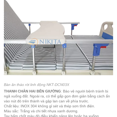
Bàn ăn tháo rời linh động NKT-DCN03X
THANH CHẮN HAI BÊN GIƯỜNG
: Bảo vệ người bệnh tránh bị
ngã xuống đất. Ngoài ra, có thể gấp gọn đơn giản bằng cách ấn
vào nút đỏ trên thành và gập lan can về phía trước.
Chất liệu: INOX 304 không gỉ sét và thép sơn tĩnh điện.
Màu sắc: Trắng và chi tiết nhựa xanh dương.
Tay bấm chốt màu đỏ điều khiển nâng lên hoặc hạ xuống.