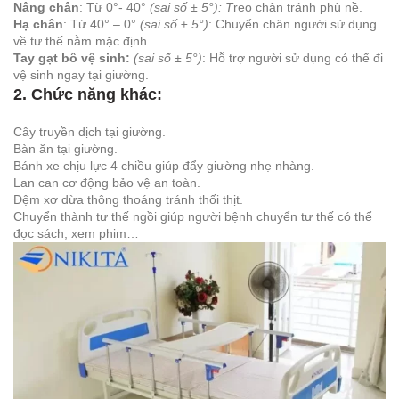
Nâng chân
: Từ 0°- 40°
(sai số ± 5°): T
reo chân tránh phù nề.
Hạ chân
: Từ 40° – 0°
(sai số ± 5°)
: Chuyển chân người sử dụng
về tư thế nằm mặc định.
Tay gạt bô vệ sinh:
(sai số ± 5°)
: Hỗ trợ người sử dụng có thể đi
vệ sinh ngay tại giường.
2. Chức năng khác
:
Cây truyền dịch tại giường.
Bàn ăn tại giường.
Bánh xe chịu lực 4 chiều giúp đẩy giường nhẹ nhàng.
Lan can cơ động bảo vệ an toàn.
Đệm xơ dừa thông thoáng tránh thối thịt.
Chuyển thành tư thế ngồi giúp người bệnh chuyển tư thế có thể
đọc sách, xem phim…