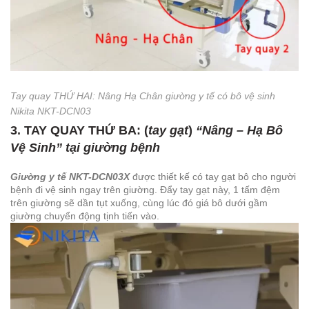
Tay quay THỨ HAI: Nâng Hạ Chân giường y tế có bô vệ sinh
Nikita NKT-DCN03
3. TAY QUAY
THỨ BA:
(
tay gạt
)
“
Nâng – Hạ Bô
Vệ Sinh
” tại giường bệnh
Giường y tế NKT-DCN03X
được thiết kế có tay gạt bô cho người
bệnh đi vệ sinh ngay trên giường. Đẩy tay gạt này, 1 tấm đệm
trên giường sẽ dần tụt xuống, cùng lúc đó giá bô dưới gầm
giường chuyển động tịnh tiến vào.