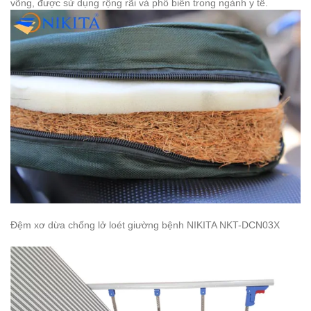
võng, được sử dụng rộng rãi và phổ biến trong ngành y tế.
Đệm xơ dừa chống lở loét giường bệnh NIKITA NKT-DCN03X