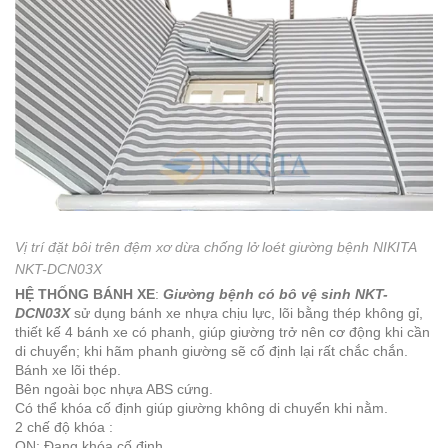
Vị trí đặt bôi trên đệm xơ dừa chống lở loét giường bệnh NIKITA
NKT-DCN03X
HỆ THỐNG BÁNH XE
:
Giường bệnh có bô vệ sinh NKT-
DCN03X
sử dụng bánh xe nhựa chịu lực, lõi bằng thép không gỉ,
thiết kế 4 bánh xe có phanh, giúp giường trở nên cơ động khi cần
di chuyển; khi hãm phanh giường sẽ cố định lại rất chắc chắn.
Bánh xe lõi thép.
Bên ngoài bọc nhựa ABS cứng.
Có thể khóa cố định giúp giường không di chuyển khi nằm.
2 chế độ khóa :
ON: Đang khóa cố định.