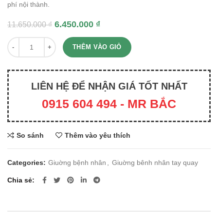
phí nội thành.
6.450.000
₫
11.650.000
₫
Quantity
THÊM VÀO GIỎ
LIÊN HỆ ĐỂ NHẬN GIÁ TỐT NHẤT
0915 604 494 - MR BẮC
So sánh
Thêm vào yêu thích
Categories:
Giuờng bệnh nhân
,
Giuờng bênh nhân tay quay
Chia sẻ