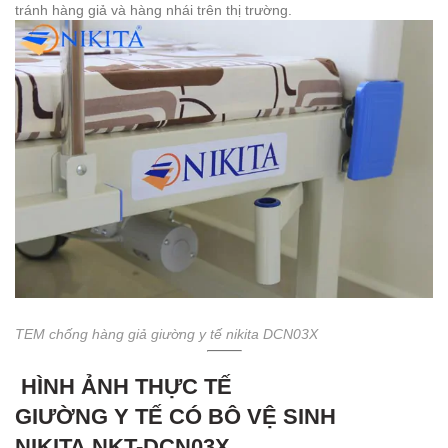
tránh hàng giả và hàng nhái trên thị trường.
TEM chống hàng giả giường y tế nikita DCN03X
HÌNH ẢNH THỰC TẾ
GIƯỜNG Y TẾ CÓ BÔ VỆ SINH
NIKITA NKT-DCN03X