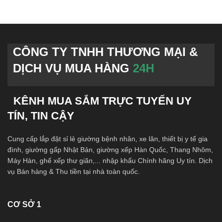
CÔNG TY TNHH THƯƠNG MẠI &
DỊCH VỤ MUA HÀNG
24H
KÊNH MUA SẮM TRỰC TUYẾN UY
TÍN, TIN CẬY
Cung cấp lắp đặt sỉ lẻ giường bệnh nhân, xe lăn, thiết bị y tế gia
đình, giường gấp Nhật Bản, giường xếp Hàn Quốc, Thang Nhôm,
Máy Hàn, ghế xếp thư giãn,... nhập khẩu Chính hãng Uy tín. Dịch
vụ Bán hàng & Thu tiền tại nhà toàn quốc.
CƠ SỞ 1