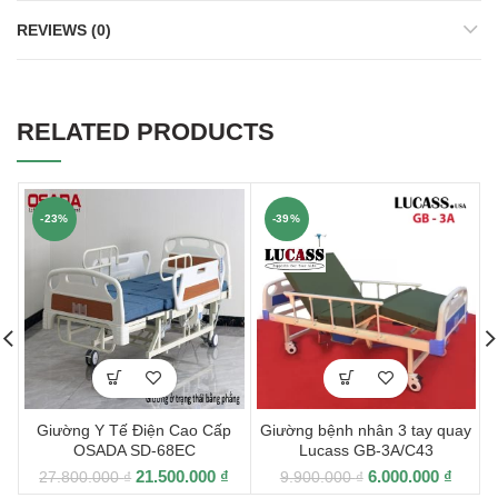
REVIEWS (0)
RELATED PRODUCTS
-23%
-39%
Giường Y Tế Điện Cao Cấp
Giường bệnh nhân 3 tay quay
OSADA SD-68EC
Lucass GB-3A/C43
21.500.000
₫
6.000.000
₫
27.800.000
₫
9.900.000
₫