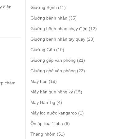
products
y điện
11
Giường Bệnh
11
products
35
Giuờng bệnh nhân
35
products
12
Giuờng bênh nhân chạy điện
12
products
23
Giuờng bênh nhân tay quay
23
products
10
Giường Gấp
10
products
21
Giuờng gấp văn phòng
21
products
23
Giuờng ghế văn phòng
23
products
19
Máy hàn
19
hợp chăm
products
15
Máy hàn que hồng ký
15
products
4
Máy Hàn Tig
4
products
1
Máy lọc nước kangaroo
1
product
6
Ổn áp lioa 1 pha
6
products
51
Thang nhôm
51