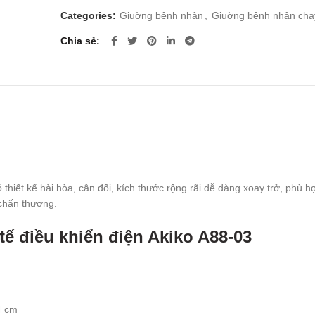
Categories:
Giuờng bệnh nhân
,
Giuờng bênh nhân chạ
Chia sẻ
 thiết kế hài hòa, cân đối, kích thước rộng rãi dễ dàng xoay trở, phù 
 chấn thương.
tế điều khiển điện Akiko A88-03
4 cm