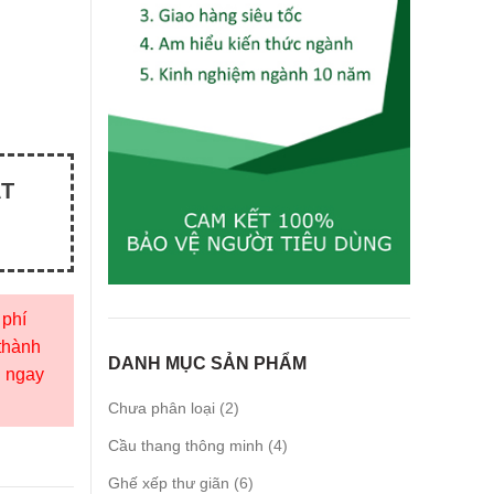
ẤT
phí
 thành
DANH MỤC SẢN PHẨM
g ngay
2
Chưa phân loại
2
products
4
Cầu thang thông minh
4
products
6
Ghế xếp thư giãn
6