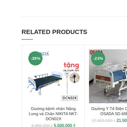
RELATED PRODUCTS
-39%
-23%
Giường bệnh nhân Nâng
Giường Y Tế Điện 
Lưng và Chân NIKITA NKT-
OSADA SD-68
DCN02X
21.5
27.800.000
₫
5.500.000
₫
8.990.000
₫