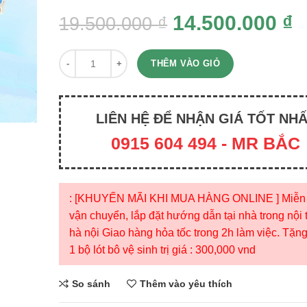
14.500.000
₫
19.500.000
₫
Quantity
THÊM VÀO GIỎ
LIÊN HỆ ĐỂ NHẬN GIÁ TỐT NH
0915 604 494 - MR BẮC
: [KHUYẾN MÃI KHI MUA HÀNG ONLINE ] Miễn 
vận chuyển, lắp đặt hướng dẫn tại nhà trong nội
hà nội Giao hàng hỏa tốc trong 2h làm việc. Tặn
1 bộ lót bô vệ sinh trị giá : 300,000 vnd
So sánh
Thêm vào yêu thích