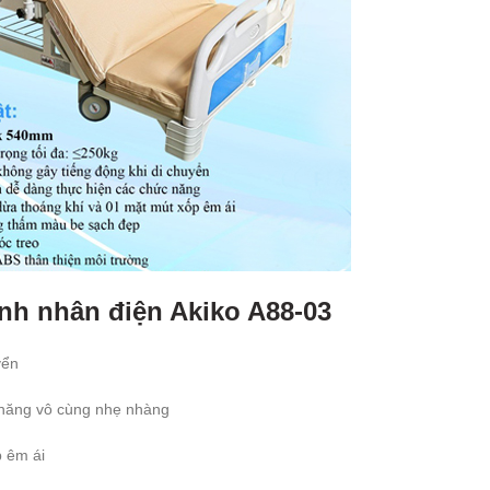
nh nhân điện Akiko A88-03
yển
c năng vô cùng nhẹ nhàng
 êm ái