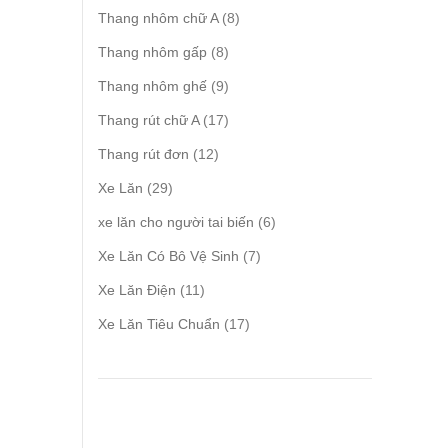
products
8
Thang nhôm chữ A
8
products
8
Thang nhôm gấp
8
products
9
Thang nhôm ghế
9
products
17
Thang rút chữ A
17
products
12
Thang rút đơn
12
products
29
Xe Lăn
29
products
6
xe lăn cho người tai biến
6
products
7
Xe Lăn Có Bô Vệ Sinh
7
products
11
Xe Lăn Điện
11
products
17
Xe Lăn Tiêu Chuẩn
17
products