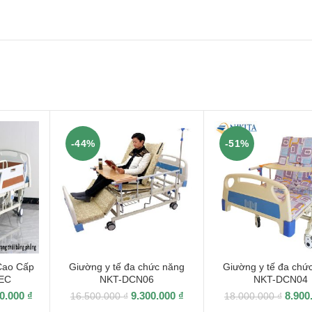
-44%
-51%
Cao Cấp
Giường y tế đa chức năng
Giường y tế đa chứ
EC
NKT-DCN06
NKT-DCN04
00.000
₫
9.300.000
₫
8.900
16.500.000
₫
18.000.000
₫