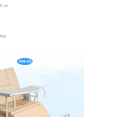
45 cm
háng