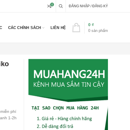
0
ĐĂNG NHẬP / ĐĂNG KÝ
0
₫
C
CÁC CHÍNH SÁCH
LIÊN HỆ
0
sản phẩm
iko
 miễn phí
hanh 1-2h